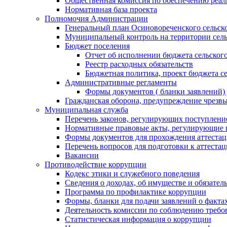
Общественная комиссия по обеспечению реал
Нормативная база проекта
Полномочия Администрации
Генеральный план Осиновореченского сельск
Муниципальный контроль на территории сель
Бюджет поселения
Отчет об исполнении бюджета сельског
Реестр расходных обязательств
Бюджетная политика, проект бюджета се
Административные регламенты
Формы документов ( бланки заявлений)
Гражданская оборона, предупреждение чрезв
Муниципальная служба
Перечень законов, регулирующих поступлени
Нормативные правовые акты, регулирующие 
Формы документов для прохождения аттеста
Перечень вопросов для подготовки к аттеста
Вакансии
Противодействие коррупции
Кодекс этики и служебного поведения
Сведения о доходах, об имуществе и обязател
Программа по профилактике коррупции
Формы, бланки для подачи заявлений о факта
Деятельность комиссии по соблюдению требо
Статистическая информация о коррупции