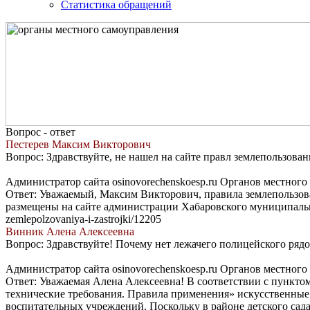
Статистика обращений
Вопрос - ответ
Пестерев Максим Викторович
Вопрос: Здравствуйте, не нашел на сайте правл землепользован
Администратор сайта osinovorechenskoesp.ru Органов местног
Ответ: Уважаемый, Максим Викторович, правила землепользов
размещены на сайте администрации Хабаровского муниципального р
zemlepolzovaniya-i-zastrojki/12205
Винник Алена Алексеевна
Вопрос: Здравствуйте! Почему нет лежачего полицейского рядо
Администратор сайта osinovorechenskoesp.ru Органов местног
Ответ: Уважаемая Алена Алексеевна! В соответствии с пункт
технические требования. Правила применения» искусственные 
воспитательных учреждений. Поскольку в районе детского сада