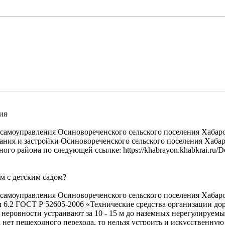
ия
о самоуправления Осиновореченского сельского поселения Хаба
ания и застройки Осиновореченского сельского поселения Хабар
айона по следующей ссылке: https://khabrayon.khabkrai.ru/Deyatel
м с детским садом?
о самоуправления Осиновореченского сельского поселения Хаба
ом 6.2 ГОСТ Р 52605-2006 «Технические средства организации 
неровности устраивают за 10 - 15 м до наземных нерегулируем
 нет пешеходного перехода, то нельзя устроить и искусственную