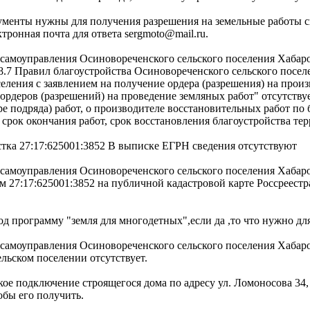
кументы нужны для получения разрешения на земельные работы 
онная почта для ответа sergmoto@mail.ru.
о самоуправления Осиновореченского сельского поселения Хаба
28.7 Правил благоустройства Осиновореченского сельского пос
еления с заявлением на получение ордера (разрешения) на прои
деров (разрешений) на проведение земляных работ" отсутствует
ре подряда) работ, о производителе восстановительных работ по 
и срок окончания работ, срок восстановления благоустройства те
астка 27:17:625001:3852 В выписке ЕГРН сведения отсутствуют
о самоуправления Осиновореченского сельского поселения Хаба
 27:17:625001:3852 на публичной кадастровой карте Россреестра
под программу "земля для многодетных",если да ,то что нужно дл
о самоуправления Осиновореченского сельского поселения Хаба
льском поселении отсутствует.
ое подключение строящегося дома по адресу ул. Ломоносова 34, 
обы его получить.