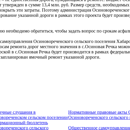
т утвержден в сумме 13,4 млн. руб. Размер средств, необходимых
 покрыть эти затраты. Поэтому администрация Осиновореченског
ование указанной дороги в рамках этого проекта будет произве
ию необходимо обратиться, чтобы задать вопрос по срокам асфа
о самоуправления Осиновореченского сельского поселения Хаба
осам ремонта дорог местного значения в с.Осиновая Речка мож
ской в с.Осиновая Речка будет производится в рамках федераль
у запланирован ямочный ремонт указанной дороги.
ичные слушания в
Нормативные правовые акты С
вореченском сельском поселении
Осиновореченского сельского
рмационный бюллетень
вореченского сельского
Общественное самоуправлени