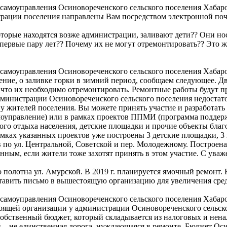
о самоуправления Осиновореченского сельского поселения Хаба
трации поселения направлены Вам посредством электронной по
которые находятся возже администрации, заливают дети?? Они но
ервые пару лет?? Почему их не могут отремонтировать?? Это же 
о самоуправления Осиновореченского сельского поселения Хаба
ение, о заливке горки в зимний период, сообщаем следующее. Д
м, что их необходимо отремонтировать. Ремонтные работы будут п
администрации Осиновореченского сельского поселения недостато
у жителей поселения. Вы можете принять участие и разработать
моуправление) или в рамках проектов ППМИ (программа поддер
вого отдыха населения, детские площадки и прочие объекты благ
мках указанных проектов уже построены 3 детские площадки, 3 
по ул. Центральной, Советской и пер. Молодежному. Построена
нным, если жители тоже захотят принять в этом участие. С ува
полотна ул. Амурской. В 2019 г. планируется ямочный ремонт. 
авить письмо в вышестоящую организацию для увеличения сред
о самоуправления Осиновореченского сельского поселения Хаба
оящей организации у администрации Осиновореченского сельско
собственный бюджет, который складывается из налоговых и нен
 – не единственная дорога, нуждающаяся в ремонте. Бюджет Оси