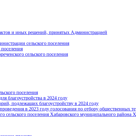
актов и иных решений, принятых Администрацией
инистрации сельского поселения
 поселения
еченского сельского поселения
льского поселения
ля благоустройства в 2024 году
орий, подлежащих благоустройству в 2024 году
проведения в 2023 году голосования по отбору общественных т
го сельского поселения Хабаровского муниципального района Х