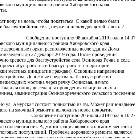
ровского муниципального района Хабаровского края
чты.
сят воду из дома, чтобы покататься. С какой целью были
благоустройство села, неужели нельзя для детей залить 2
Сообщение поступило 08 декабря 2019 года в 14:37
ровского муниципального района Хабаровского края
ве деревянные горки, расположенные возле здания Дома
роизведены до 27 декабря 2019 года. После проведения
чно средств для благоустройства села Осиновая Речка и села
 проект обустройства и благоустройства территории
жки местных инициатив граждан). Основные направления
оустройства. Денежные средства на благоустройство
пешеходных мостика через речку Осиновая, начато
 Главная площадь села для проведения официальных и
жением, администрация Осиновореченского сельского поселения
Но ул. Амурская состоит полностью из ям. Может рациональнее
ств на ямочный ремонт и выложить новое покрытие.
Сообщение поступило 20 июля 2019 года в 10:27
ровского муниципального района Хабаровского края
го поселения нет. Администрация является органом местного
алоговых поступлений. Проблема дорожного ремонта является
новореченского сельского поселения крайне мал для решения