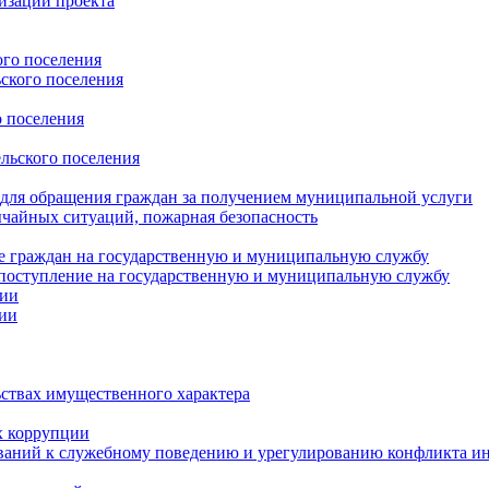
изации проекта
ого поселения
ского поселения
о поселения
льского поселения
 для обращения граждан за получением муниципальной услуги
ычайных ситуаций, пожарная безопасность
е граждан на государственную и муниципальную службу
поступление на государственную и муниципальную службу
ции
ции
ьствах имущественного характера
х коррупции
ваний к служебному поведению и урегулированию конфликта ин