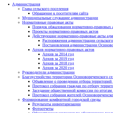
Администрация
Глава сельского поселения
Обращение к посетителям сайта
Муниципальные служащие администрации
Нормативные правовые акты
Порядок обжалования нормативно-правовых 
Проекты нормативно-правовых актов
Действующие нормативно-правовые акты адм
Распоряжения администрации сельского
Постановления администрации Осиновор
Архив нормативно-правовых актов
Архив за 2014 год
Архив за 2019 год
Архив за 2018 год
Архив за 2020 год
Руководители администрации
Благоустройство территории Осиновореченского се
Объявление о проведении отбора территорий д
Протокол собрания граждан по отбору террит
Заседание общественной комиссии по итогам 
Протокол собрания жителей Осиновореченско
Формирование комфортной городской среды
Результаты инвентаризации
Фотоотчеты