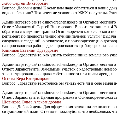
Жебо Сергей Викторович
Вопрос: Добрый день! К кому нам надо обратиться и какие до
водоснабжению? Технические условия от ЖКХ получены. Электр
Администратор сайта osinovorechenskoesp.ru Органов местног
Ответ: Уважаемый Сергей Викторович! В соответствии с п. 4.
обратиться в администрацию Осиновореченского сельского пос
регламент по предоставлению муниципальной услуги "Выдача ор
следующих сведений: о заявителе, о производителе (и о догово
на производство работ, адрес производства работ, срок начала 
Клиншов Евгений Эдуардович
Вопрос: Здравствуйте, как узнать собственника земельного уч
Администратор сайта osinovorechenskoesp.ru Органов местног
Ответ: Здравствуйте. Земельный участок с кадастровым номером
зарегистрированного права собственности или права аренды.
Огнева Вера Владимировна
Вопрос: Здравствуйте,хотелось бы узнать есть ли в селе земля 
Администратор сайта osinovorechenskoesp.ru Органов местног
Ответ: Здравствуйте. Данная программа в Осиновореченском се
Шовикова Ольга Александровна
Вопрос: Добрый день. Для оформления заявки на технологическ
ситуационный план. Ответьте, пожалуйста, что необходимо, чт