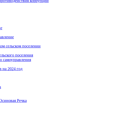
противодействия коррупции
не
равление
ом сельском поселении
льского поселения
го самоуправления
 на 2024 год
а
 Осиновая Речка