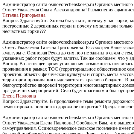
Администратор сайта osinovorechenskoesp.ru Органов местног
Ответ: Уважаемая Ольга Александровна! Разъяснения админис
Татьяна Григорьевна
Вопрос: Здравствуйте. Хотела бы узнать, почему у нас горки, 
построенные 2 деревянных горки и почему их заливали только п
несчастных горки???
Администратор сайта osinovorechenskoesp.ru Органов местног
Ответ: Уважаемая Татьяна Григорьевна! Рассмотрев Ваше заявл
культуры с. Осиновая Речка до сих пор не залиты в связи с те
указанных работ горки будут залиты. Так же сообщаем, что у 
Восход. В настоящее время уникальная возможность появилась 
проживания в рамках ТОС (территориальное общественное са
проектов: объекты физической культуры и спорта, места массо
территории проживания выделяются из краевого бюджета. В ра
благоустройство дворовой территории многоквартирных домов 
праздничных мероприятий. Село будет красивым и благоустрое
Елена Павловна
Вопрос: Здравствуйте. В продолжение темы ремонта дорожного 
ремонтировать полностью дорожное покрытие? Предлагаю сост
Администратор сайта osinovorechenskoesp.ru Органов местног
Ответ: Уважаемая Елена Павловна! Сообщаем Вам, что вышест
самоуправления. Осиновореченское сельское поселение имеет 
большой проблемой нашего поселения. Дорога по ул. Амурской