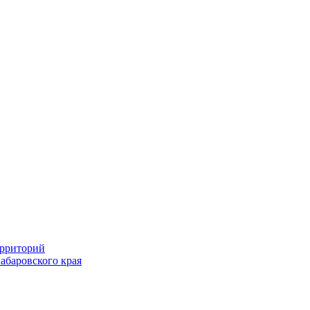
ерриторий
абаровского края