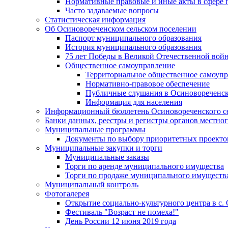
Нормативные правовые и иные акты в сфере 
Часто задаваемые вопросы
Статистическая информация
Об Осиновореченском сельском поселении
Паспорт муниципального образования
История муниципального образования
75 лет Победы в Великой Отечественной вой
Общественное самоуправление
Территориальное общественное самоуп
Нормативно-правовое обеспечение
Публичные слушания в Осиновореченск
Информация для населения
Информационный бюллетень Осиновореченского се
Банки данных, реестры и регистры органов местно
Муниципальные программы
Документы по выбору приоритетных проектов
Муниципальные закупки и торги
Муниципальные заказы
Торги по аренде муниципального имущества
Торги по продаже муниципального имуществ
Муниципальный контроль
Фотогалерея
Открытие социально-культурного центра в с.
Фестиваль "Возраст не помеха!"
День России 12 июня 2019 года