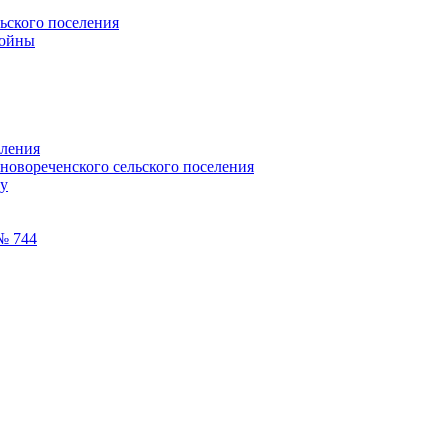
ьского поселения
войны
еления
новореченского сельского поселения
лу
№ 744