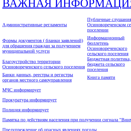
ВАЖНАЯ ИНФОРМАЦИ
Публичные слушания
Административные регламенты
Осиновореченском се
поселении
Информационный
Формы документов ( бланки заявлений)
бюллетень
для обращения граждан за получением
Осиновореченского
муниципальной услуги
сельского поселения
Бюджетная политика,
Благоустройство территории
бюджета сельского
Осиновореченского сельского поселения
поселения
Банки данных, реестры и регистры
Книга памяти
органов местного самоуправления
МЧС информирует
Прокуратура информирует
Полиция информирует
Памятка по действиям населения при получении сигнала "Вни
Предупреждение об опасных явлениях погоды