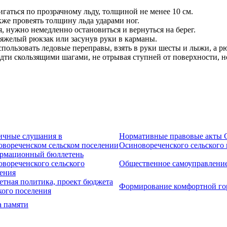
игаться по прозрачному льду, толщиной не менее 10 см.
кже провеять толщину льда ударами ног.
ся, нужно немедленно остановиться и вернуться на берег.
 тяжелый рюкзак или засунув руки в карманы.
пользовать ледовые переправы, взять в руки шесты и лыжи, а рю
дти скользящими шагами, не отрывая ступней от поверхности, но
ичные слушания в
Нормативные правовые акты С
вореченском сельском поселении
Осиновореченского сельского
рмационный бюллетень
вореченского сельского
Общественное самоуправлени
ения
тная политика, проект бюджета
Формирование комфортной го
кого поселения
 памяти