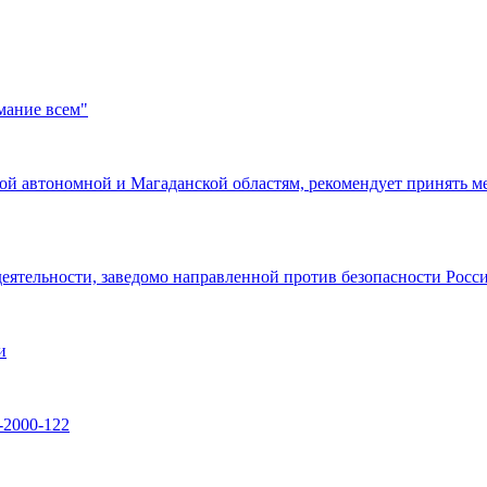
мание всем"
кой автономной и Магаданской областям, рекомендует принять 
деятельности, заведомо направленной против безопасности Росс
и
000-122