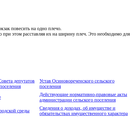
кзак повесить на одно плечо.
 при этом расставляя их на ширину плеч. Это необходимо для
овета депутатов
Устав Осиновореченского сельского
 поселения
поселения
Действующие нормативно-правовые акты
е
администрации сельского поселения
Сведения о доходах, об имуществе и
родской среды
обязательствах имущественного характера