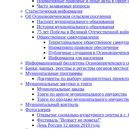
Нормативные правовые и иные акты в сфере 
Часто задаваемые вопросы
Статистическая информация
Об Осиновореченском сельском поселении
Паспорт муниципального образования
История муниципального образования
75 лет Победы в Великой Отечественной вой
Общественное самоуправление
Территориальное общественное самоуп
Нормативно-правовое обеспечение
Публичные слушания в Осиновореченск
Информация для населения
Информационный бюллетень Осиновореченского се
Банки данных, реестры и регистры органов местно
Муниципальные программы
Документы по выбору приоритетных проектов
Муниципальные закупки и торги
Муниципальные заказы
Торги по аренде муниципального имущества
Торги по продаже муниципального имуществ
Муниципальный контроль
Фотогалерея
Открытие социально-культурного центра в с.
Фестиваль "Возраст не помеха!"
День России 12 июня 2019 года