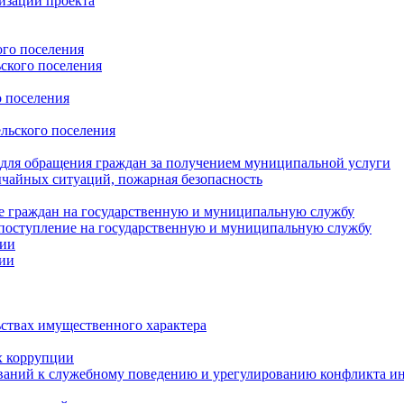
изации проекта
ого поселения
ского поселения
о поселения
льского поселения
 для обращения граждан за получением муниципальной услуги
ычайных ситуаций, пожарная безопасность
е граждан на государственную и муниципальную службу
поступление на государственную и муниципальную службу
ции
ции
ьствах имущественного характера
х коррупции
ваний к служебному поведению и урегулированию конфликта ин