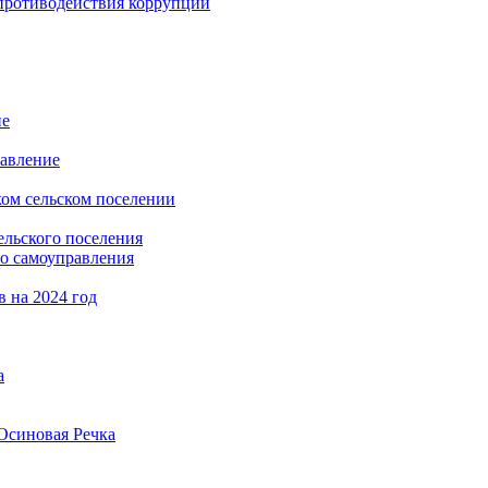
противодействия коррупции
не
равление
ом сельском поселении
льского поселения
го самоуправления
 на 2024 год
а
 Осиновая Речка