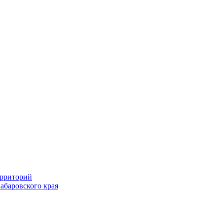
ерриторий
абаровского края