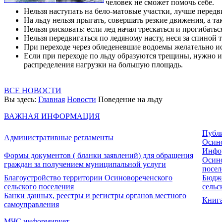
человек не сможет помочь себе.
Нельзя наступать на бело-матовые участки, лучше передв
На льду нельзя прыгать, совершать резкие движения, а та
Нельзя рисковать: если лед начал трескаться и прогибать
Нельзя передвигаться по ледяному насту, неся за спиной
При переходе через обледеневшие водоемы желательно ис
Если при переходе по льду образуются трещины, нужно и
распределения нагрузки на большую площадь.
ВСЕ НОВОСТИ
Вы здесь:
Главная
Новости
Поведение на льду
ВАЖНАЯ ИНФОРМАЦИЯ
Публ
Административные регламенты
Осино
Инфо
Формы документов ( бланки заявлений) для обращения
Осино
граждан за получением муниципальной услуги
посел
Благоустройство территории Осиновореченского
Бюдже
сельского поселения
сельс
Банки данных, реестры и регистры органов местного
Книга
самоуправления
МЧС информирует