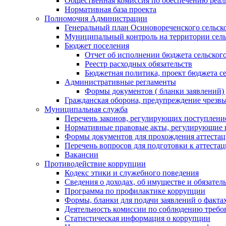
Общественная комиссия по обеспечению реал
Нормативная база проекта
Полномочия Администрации
Генеральный план Осиновореченского сельск
Муниципальный контроль на территории сель
Бюджет поселения
Отчет об исполнении бюджета сельског
Реестр расходных обязательств
Бюджетная политика, проект бюджета се
Административные регламенты
Формы документов ( бланки заявлений)
Гражданская оборона, предупреждение чрезв
Муниципальная служба
Перечень законов, регулирующих поступлени
Нормативные правовые акты, регулирующие 
Формы документов для прохождения аттеста
Перечень вопросов для подготовки к аттеста
Вакансии
Противодействие коррупции
Кодекс этики и служебного поведения
Сведения о доходах, об имуществе и обязател
Программа по профилактике коррупции
Формы, бланки для подачи заявлений о факта
Деятельность комиссии по соблюдению требо
Статистическая информация о коррупции