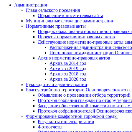
Администрация
Глава сельского поселения
Обращение к посетителям сайта
Муниципальные служащие администрации
Нормативные правовые акты
Порядок обжалования нормативно-правовых 
Проекты нормативно-правовых актов
Действующие нормативно-правовые акты адм
Распоряжения администрации сельского
Постановления администрации Осиновор
Архив нормативно-правовых актов
Архив за 2014 год
Архив за 2019 год
Архив за 2018 год
Архив за 2020 год
Руководители администрации
Благоустройство территории Осиновореченского се
Объявление о проведении отбора территорий д
Протокол собрания граждан по отбору террит
Заседание общественной комиссии по итогам 
Протокол собрания жителей Осиновореченско
Формирование комфортной городской среды
Результаты инвентаризации
Фотоотчеты