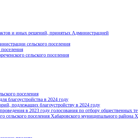
актов и иных решений, принятых Администрацией
инистрации сельского поселения
 поселения
еченского сельского поселения
льского поселения
ля благоустройства в 2024 году
орий, подлежащих благоустройству в 2024 году
проведения в 2023 году голосования по отбору общественных т
го сельского поселения Хабаровского муниципального района Х