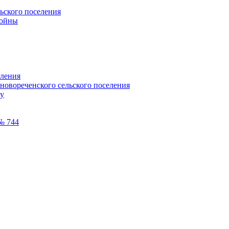
ьского поселения
войны
еления
новореченского сельского поселения
лу
№ 744